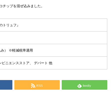
コチップを混ぜ込みました。
のトリュフ』
込み） ※軽減税率適用
ビニエンスストア、 デパート 他
RSS
feedly