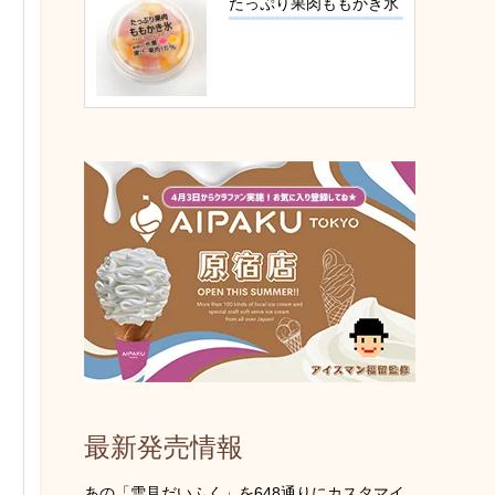
たっぷり果肉ももかき氷
最新発売情報
あの「雪見だいふく」を648通りにカスタマイ