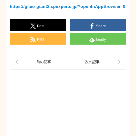
https://glico-giant2.spexperts.jp/?openInAppBrowser=0
Post
Share
RSS
feedly