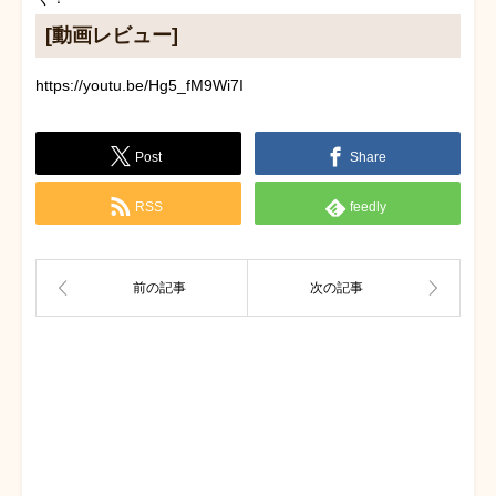
[動画レビュー]
https://youtu.be/Hg5_fM9Wi7I
Post
Share
RSS
feedly