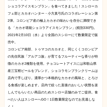
ショコラアイスモンブラン」を食べてきました！スシローカ
フェ部とカカオハンター・小方真弓氏のコラボレーション第
2弾。コロンビア産の極上カカオの味わいを存分に満喫でき
る 「カカオ堪能ショコラアイスモンブラン」(税別330円)。
2021年2月10日（水）より全国のスシローにて数量限定で販
売中。
コロンビア南部、トゥマコのカカオと、同じくくコロンビア
の先住民族「アルアコ族」が育てるフルーティーな香りが特
徴のカカオ2種類を使用。チョコレートアイスには和歌山県
産三宝柑ピールをブレンド。ショコラモンブランクリームは
店内で手しぼり。濃厚かつ本格的なカカオの風味と、とろけ
る食感が楽しめます。店内で絞った直後のおいしい状態を楽
しんでもらいたい商品のためスシロー店舗のみでご提供。食
べたい人はスシローへGO！1日数量限定なのでお見逃しな
く！