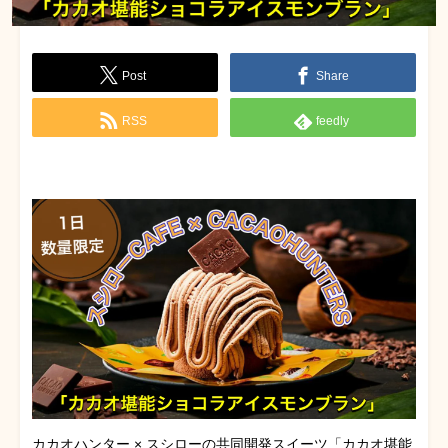
Post
Share
RSS
feedly
カカオハンター × スシローの共同開発スイーツ「カカオ堪能