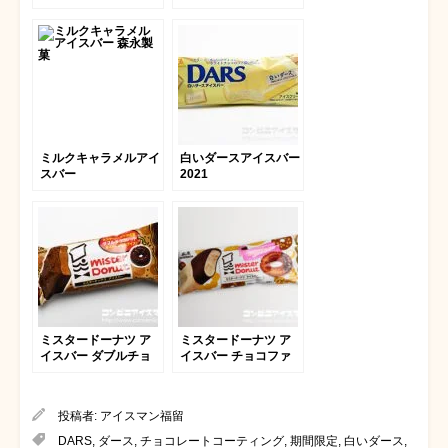
ミルクキャラメルアイ
白いダースアイスバー
スバー
2021
ミスタードーナツ ア
ミスタードーナツ ア
イスバー ダブルチョ
イスバー チョコファ
コレート
ッション
投稿者:
アイスマン福留
DARS
,
ダース
,
チョコレートコーティング
,
期間限定
,
白いダース
,