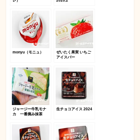
レ）
2020.2
monyu（モニュ）
ぜいたく果実 いちご
アイスバー
ジャージー牛乳モナ
生チョコアイス 2024
カ 一番摘み抹茶