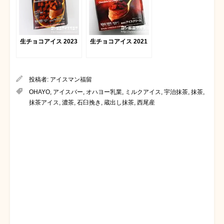
生チョコアイス 2023
生チョコアイス 2021
投稿者:
アイスマン福留
OHAYO
,
アイスバー
,
オハヨー乳業
,
ミルクアイス
,
宇治抹茶
,
抹茶
,
抹茶アイス
,
濃茶
,
石臼挽き
,
蔵出し抹茶
,
西尾産