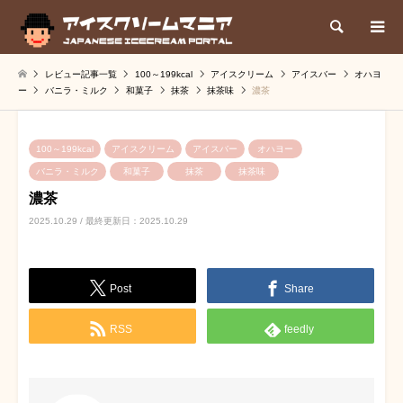
検索
レビュー記事一覧
100～199kcal
アイスクリーム
アイスバー
オハヨ
ー
バニラ・ミルク
和菓子
抹茶
抹茶味
濃茶
100～199kcal
アイスクリーム
アイスバー
オハヨー
バニラ・ミルク
和菓子
抹茶
抹茶味
濃茶
2025.10.29 / 最終更新日：2025.10.29
Post
Share
RSS
feedly