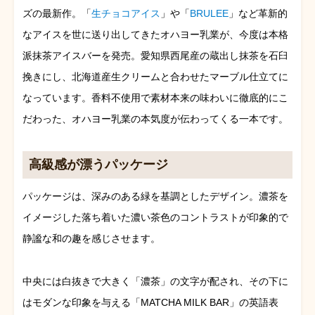
ズの最新作。「
生チョコアイス
」や「
BRULEE
」など革新的
なアイスを世に送り出してきたオハヨー乳業が、今度は本格
派抹茶アイスバーを発売。愛知県西尾産の蔵出し抹茶を石臼
挽きにし、北海道産生クリームと合わせたマーブル仕立てに
なっています。香料不使用で素材本来の味わいに徹底的にこ
だわった、オハヨー乳業の本気度が伝わってくる一本です。
高級感が漂うパッケージ
パッケージは、深みのある緑を基調としたデザイン。濃茶を
イメージした落ち着いた濃い茶色のコントラストが印象的で
静謐な和の趣を感じさせます。
中央には白抜きで大きく「濃茶」の文字が配され、その下に
はモダンな印象を与える「MATCHA MILK BAR」の英語表