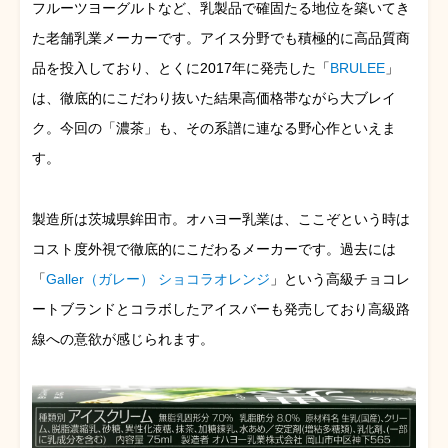
フルーツヨーグルトなど、乳製品で確固たる地位を築いてき
た老舗乳業メーカーです。アイス分野でも積極的に高品質商
品を投入しており、とくに2017年に発売した「
BRULEE
」
は、徹底的にこだわり抜いた結果高価格帯ながら大ブレイ
ク。今回の「濃茶」も、その系譜に連なる野心作といえま
す。
製造所は茨城県鉾田市。オハヨー乳業は、ここぞという時は
コスト度外視で徹底的にこだわるメーカーです。過去には
「
Galler（ガレー） ショコラオレンジ
」という高級チョコレ
ートブランドとコラボしたアイスバーも発売しており高級路
線への意欲が感じられます。