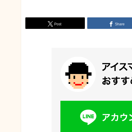
Post
Share