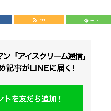
RSS
feedly