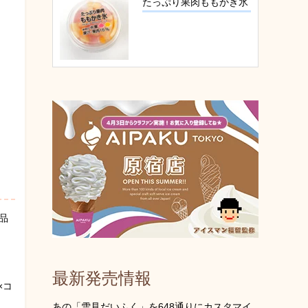
たっぷり果肉ももかき氷
品
最新発売情報
×コ
あの「雪見だいふく」を648通りにカスタマイ