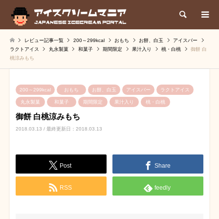
検索
レビュー記事一覧
200～299kcal
おもち
お餅、白玉
アイスバー
ラクトアイス
丸永製菓
和菓子
期間限定
果汁入り
桃・白桃
御餅 白
桃涼みもち
200～299kcal
おもち
お餅、白玉
アイスバー
ラクトアイス
丸永製菓
和菓子
期間限定
果汁入り
桃・白桃
御餅 白桃涼みもち
2018.03.13 / 最終更新日：2018.03.13
Post
Share
RSS
feedly