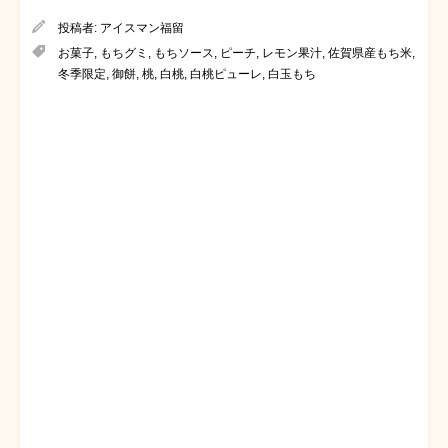
投稿者:
アイスマン福留
お菓子
,
もちグミ
,
もちソース
,
ピーチ
,
レモン果汁
,
佐賀県産もち米
,
冬季限定
,
御餅
,
桃
,
白桃
,
白桃ピューレ
,
白玉もち