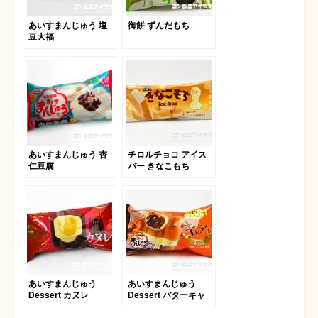
あいすまんじゅう 塩
御餅 ずんだもち
豆大福
あいすまんじゅう 杏
チロルチョコ アイス
仁豆腐
バー きなこもち
あいすまんじゅう
あいすまんじゅう
Dessert カヌレ
Dessert バターキャ
ラメル