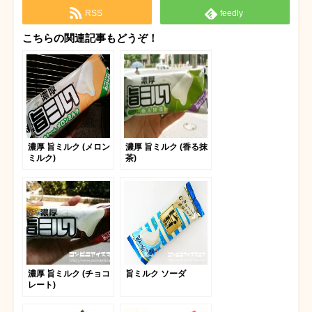
RSS
feedly
こちらの関連記事もどうぞ！
濃厚 旨ミルク (メロン
濃厚 旨ミルク (香る抹
ミルク)
茶)
濃厚 旨ミルク (チョコ
旨ミルク ソーダ
レート)