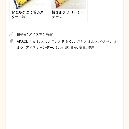
旨ミルク こく旨カス
旨ミルク クリーミー
タード味
チーズ
投稿者:
アイスマン福留
AKAGI
,
うまミルク
,
とことんみるく
,
とことんミルク
,
やわらかミ
ルク
,
アイスキャンデー
,
ミルク感
,
卵黄
,
増量
,
濃厚