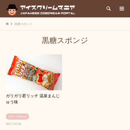
検索
黒糖スポンジ
黒糖スポンジ
ガリガリ君リッチ 温泉まんじ
ゅう味
100～199kcal
2017.10.31