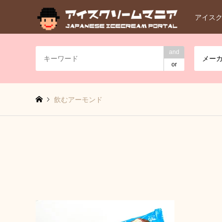
アイス
and
メー
or
飲むアーモンド