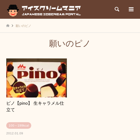
検索
願いのピノ
願いのピノ
ピノ【pino】 生キャラメル仕
立て
100～199kcal
2012.01.09