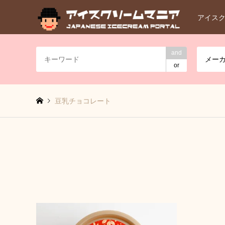
アイス
and
メー
or
豆乳チョコレート