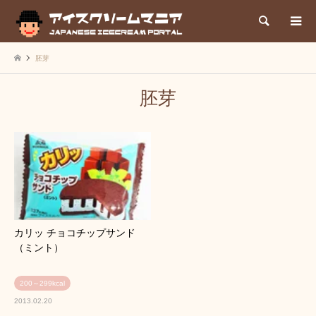
検索
胚芽
胚芽
カリッ チョコチップサンド
（ミント）
200～299kcal
2013.02.20