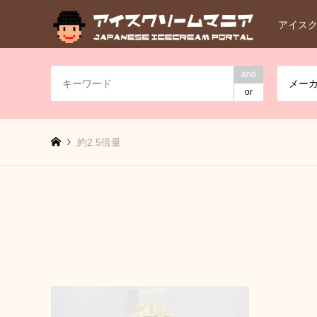
アイス
and
メー
or
約2.5倍量