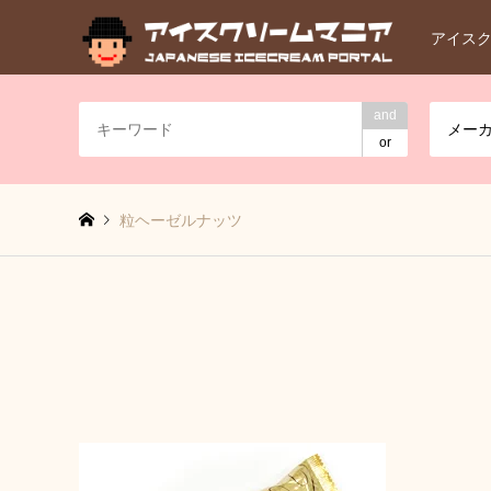
アイス
and
メー
or
粒ヘーゼルナッツ