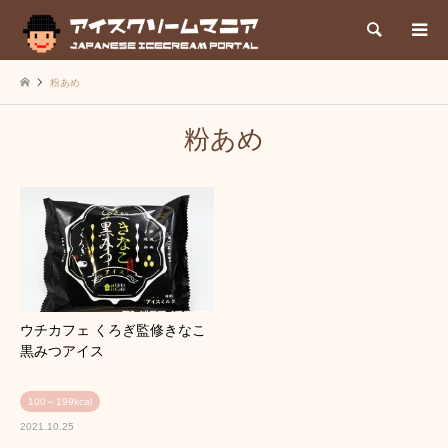
検索
粉あめ
粉あめ
ウチカフェ くろぎ監修きなこ
黒みつアイス
100～199kcal
2021.10.25