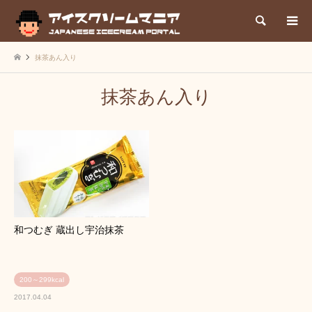
検索
抹茶あん入り
抹茶あん入り
和つむぎ 蔵出し宇治抹茶
200～299kcal
2017.04.04