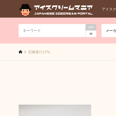
アイス
and
メー
or
巨峰果汁27%