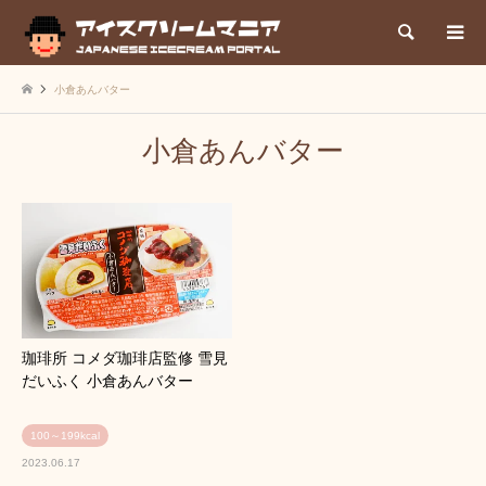
検索
小倉あんバター
小倉あんバター
珈琲所 コメダ珈琲店監修 雪見
だいふく 小倉あんバター
100～199kcal
2023.06.17