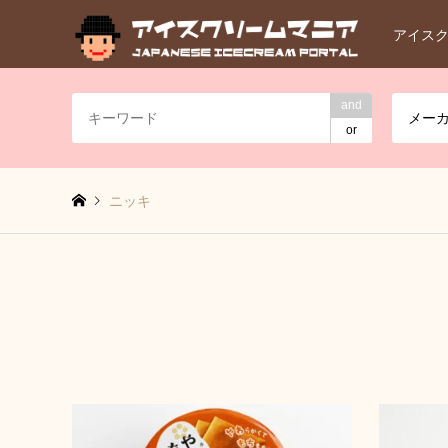
アイス
and
メー
or
ニッキ