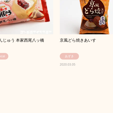
んじゅう 本家西尾八ッ橋
京風どら焼きあいす
cal
あずき
2020.03.05