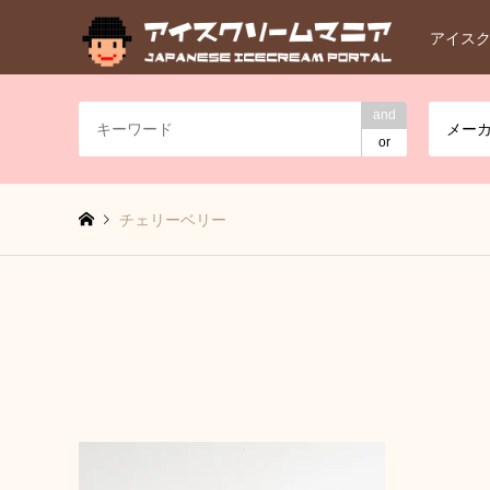
アイス
and
メー
or
チェリーベリー