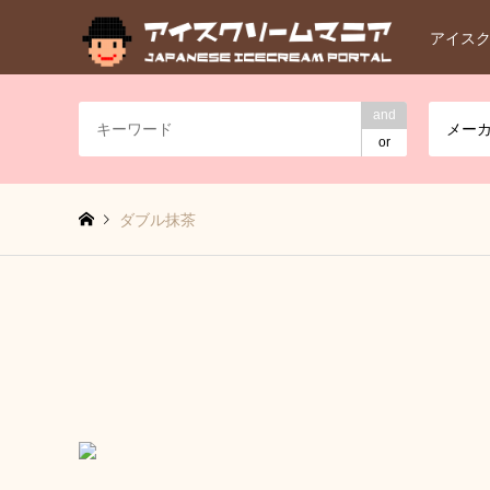
アイス
and
メー
or
ダブル抹茶