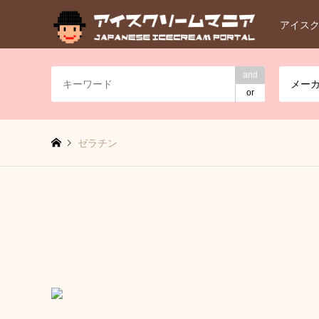
アイス
and
メー
or
ゼラチン