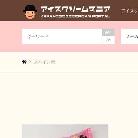
アイス
and
メー
or
スペイン産