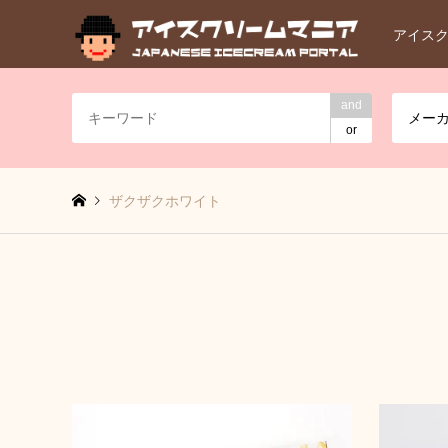
アイス
and
メー
or
ザクザクホワイト