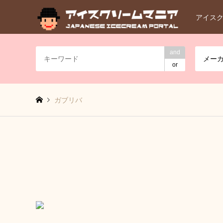
アイス
and
メー
or
ガブリバ