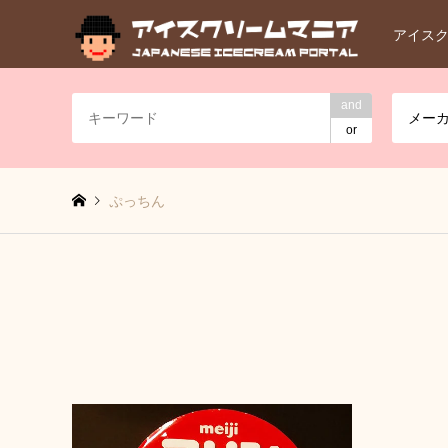
アイス
and
メー
or
ぷっちん