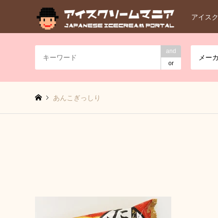
アイス
and
メー
or
あんこぎっしり