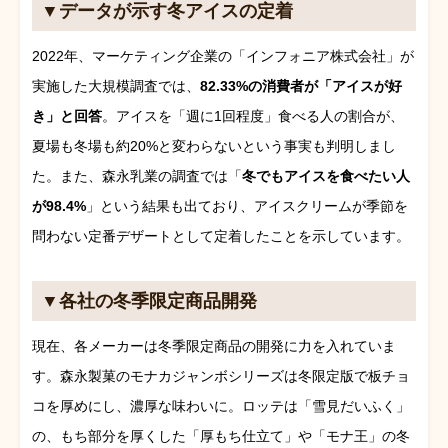
▼データが示す冬アイスの定着
2022年、マーケティング企業の「インフォニア株式会社」が
実施した大規模調査では、
82.33%の消費者が「アイスが好
き」と回答
。アイスを「週に1回程度」食べる人の割合が、
夏場も冬場も約20%と変わらないという事実も判明しまし
た。また、森永乳業の調査では「
冬でもアイスを食べたい人
が98.4%
」という結果も出ており、アイスクリームが季節を
問わない定番デザートとして定着したことを示しています。
▼各社の冬季限定商品開発
現在、各メーカーは冬季限定商品の開発に力を入れていま
す。森永製菓のモナカジャンボシリーズは冬限定版で板チョ
コを厚めにし、濃厚な味わいに。ロッテは「雪見だいふく」
の、もち部分を厚くした「厚もち仕立て」や「モナ王」の冬