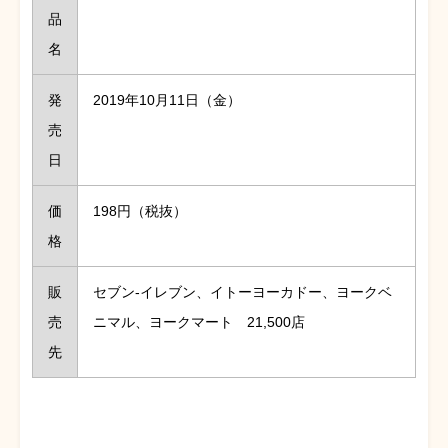
品
名
発
2019年10月11日（金）
売
日
価
198円（税抜）
格
販
セブン‐イレブン、イトーヨーカドー、ヨークベ
売
ニマル、ヨークマート 21,500店
先