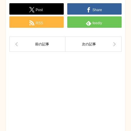
Post
Share
RSS
feedly