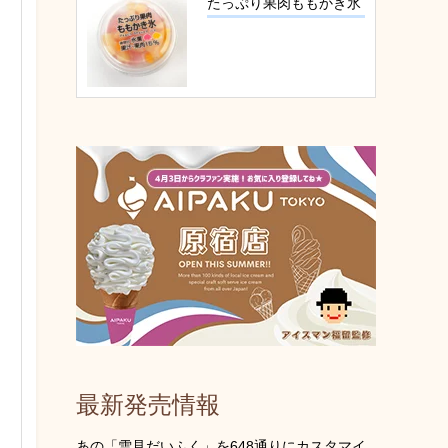
たっぷり果肉ももかき氷
最新発売情報
あの「雪見だいふく」を648通りにカスタマイ