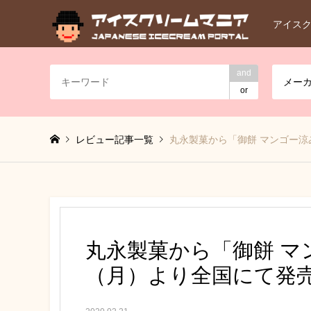
アイス
and
メー
or
レビュー記事一覧
丸永製菓から「御餅 マンゴー涼
丸永製菓から「御餅 マ
（月）より全国にて発