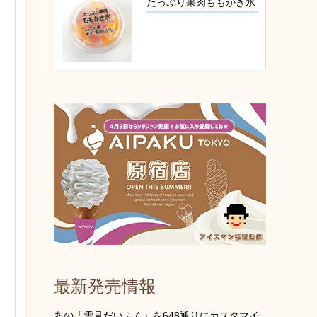
たっぷり果肉ももかき氷
最新発売情報
あの「雪見だいふく」を648通りにカスタマイ