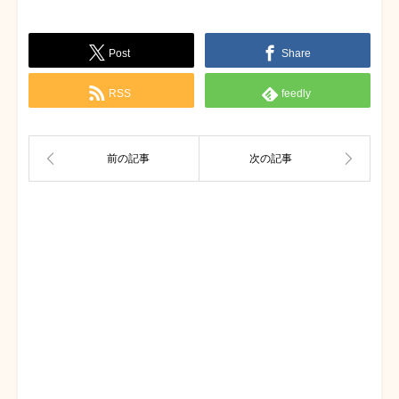
Post
Share
RSS
feedly