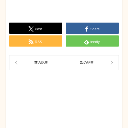
Post
Share
RSS
feedly