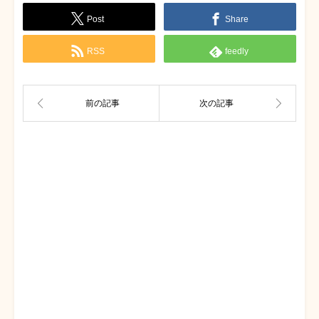
Post
Share
RSS
feedly