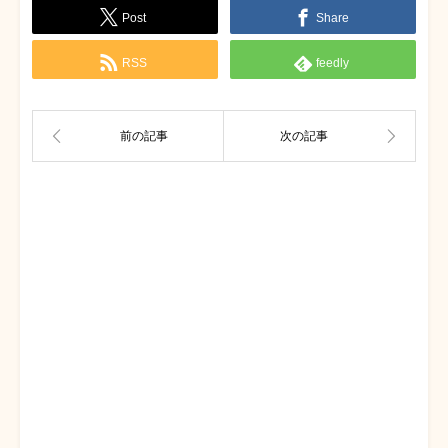
Post
Share
RSS
feedly