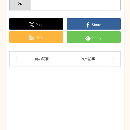
先
Post
Share
RSS
feedly