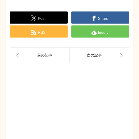
Post
Share
RSS
feedly