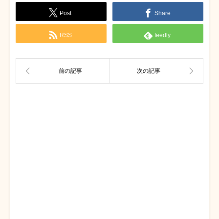
Post
Share
RSS
feedly