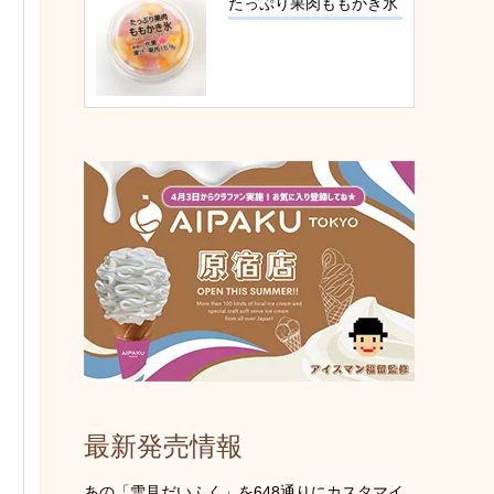
たっぷり果肉ももかき氷
最新発売情報
あの「雪見だいふく」を648通りにカスタマイ