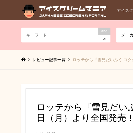
アイス
and
メー
or
レビュー記事一覧
ロッテから『雪見だいふく コク
ロッテから『雪見だいふ
日（月）より全国発売