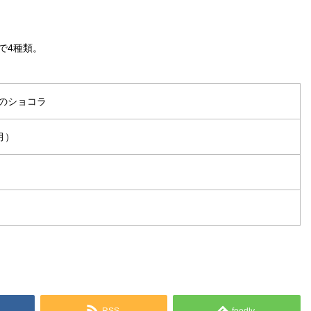
で4種類。
クのショコラ
月）
RSS
feedly