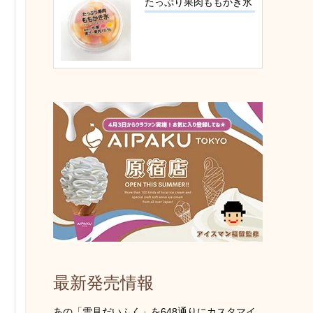
たっぷり果肉ももかき氷
最新発売情報
あの「雪見だいふく」を648通りにカスタマイ