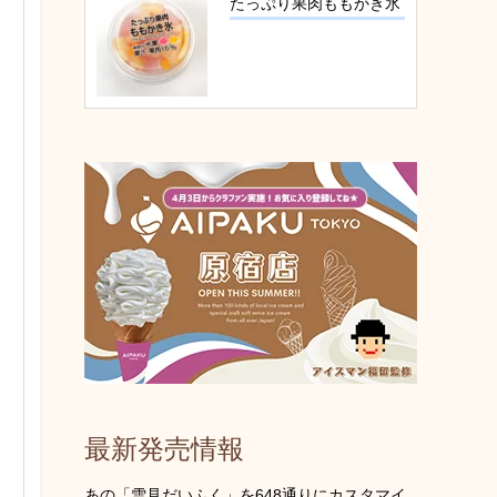
たっぷり果肉ももかき氷
最新発売情報
あの「雪見だいふく」を648通りにカスタマイ