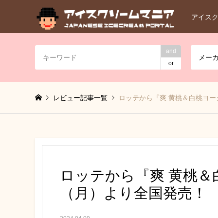
アイス
and
メー
or
レビュー記事一覧
ロッテから『爽 黄桃＆白桃ヨー
ロッテから『爽 黄桃＆
（月）より全国発売！