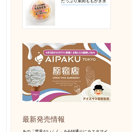
たっぷり果肉ももかき氷
最新発売情報
あの「雪見だいふく」を648通りにカスタマイ