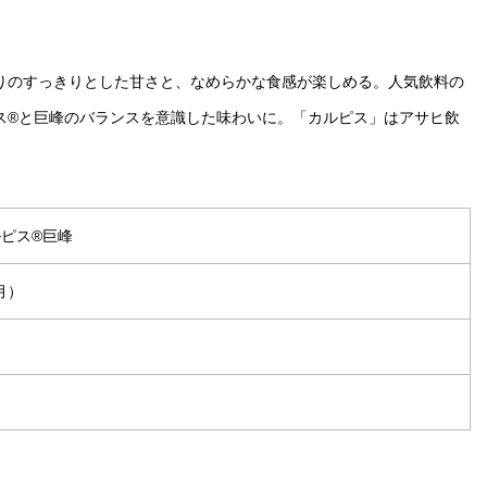
入りのすっきりとした甘さと、なめらかな食感が楽しめる。人気飲料の
ス®と巨峰のバランスを意識した味わいに。
「カルピス」はアサヒ飲
ルピス®巨峰
月）