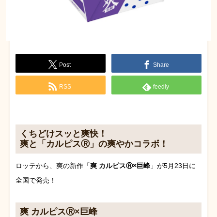
Post
Share
RSS
feedly
くちどけスッと爽快！
爽と「カルピスⓇ」の爽やかコラボ！
ロッテから、爽の新作「
爽 カルピスⓇ×巨峰
」が5月23日に
全国で発売！
爽 カルピスⓇ×巨峰