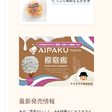
たっぷり果肉ももかき氷
最新発売情報
あの「雪見だいふく」を648通りにカスタマイ