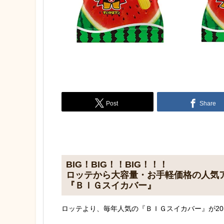
Post
Share
BIG！BIG！！BIG！！！
ロッテから大容量・お手軽価格の人気
『ＢＩＧスイカバー』
ロッテより、毎年人気の『ＢＩＧスイカバー』が20