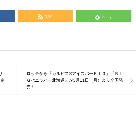
RSS
feedly
リ
ロッテから『カルピス®アイスバーＢＩＧ』『ＢＩ
限定
Ｇバニラバー北海道』が3月11日（月）より全国発
売！