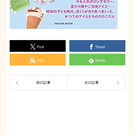
Post
Share
RSS
feedly