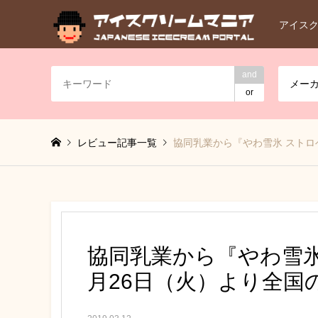
アイス
and
メー
or
レビュー記事一覧
協同乳業から『やわ雪氷 ストロ
協同乳業から『やわ雪氷
月26日（火）より全国