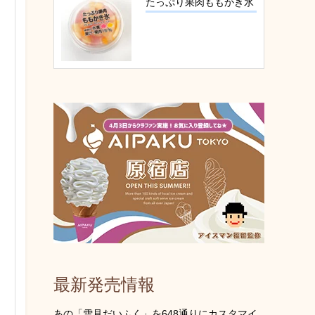
たっぷり果肉ももかき氷
最新発売情報
あの「雪見だいふく」を648通りにカスタマイ