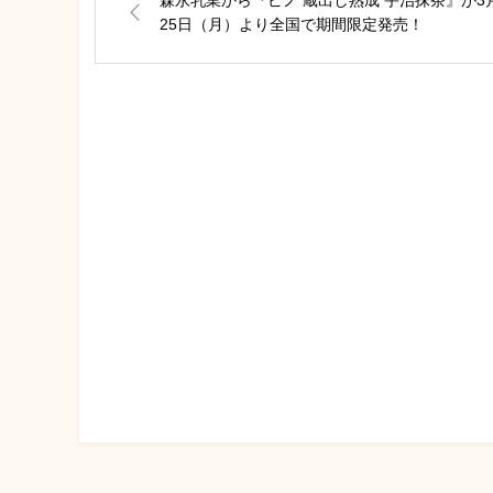
森永乳業から『ピノ 蔵出し熟成 宇治抹茶』が3
25日（月）より全国で期間限定発売！