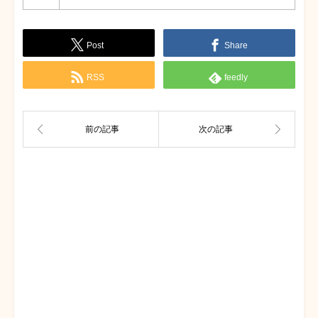
Post
Share
RSS
feedly