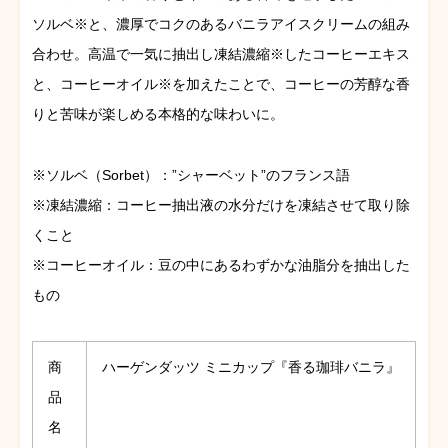
ソルベ※と、濃厚でコクのあるバニラアイスクリームの組み
合わせ。高温で一気に抽出し凍結濃縮※したコーヒーエキス
と、コーヒーオイル※を加えたことで、コーヒーの芳醇な香
りと苦味が楽しめる本格的な味わいに。
※ソルベ（Sorbet）：”シャーベット”のフランス語
※凍結濃縮：コーヒー抽出液の水分だけを凍結させて取り除
くこと
※コーヒーオイル：豆の中にあるわずかな油脂分を抽出した
もの
商
ハーゲンダッツ ミニカップ『香る珈琲バニラ』
品
名