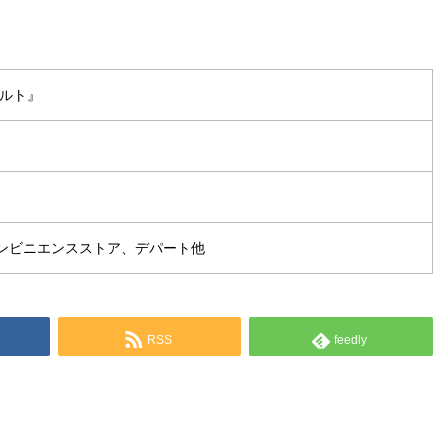
タルト』
ンビニエンスストア、デパート他
RSS
feedly