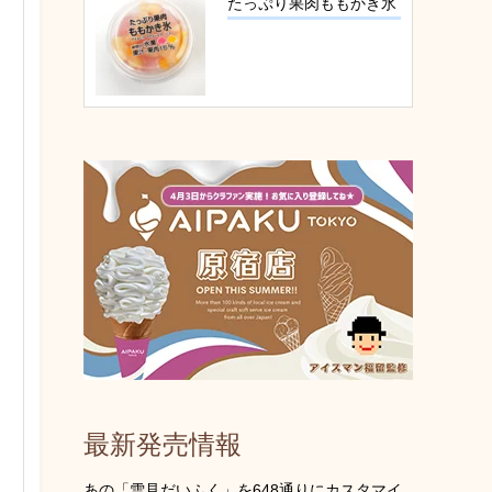
たっぷり果肉ももかき氷
最新発売情報
あの「雪見だいふく」を648通りにカスタマイ